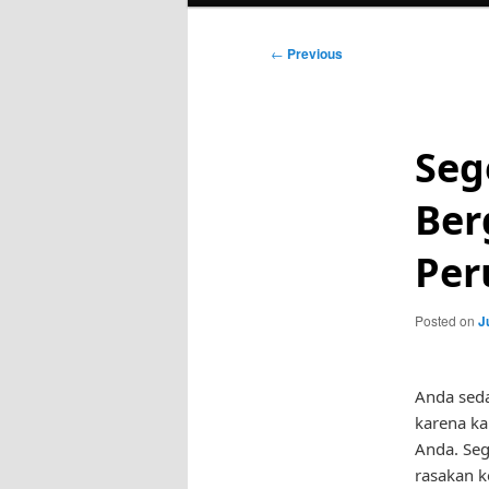
Post
←
Previous
navigation
Seg
Ber
Per
Posted on
J
Anda seda
karena ka
Anda. Seg
rasakan 