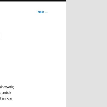
Next
→
l
hawatir,
k untuk
 ini dan