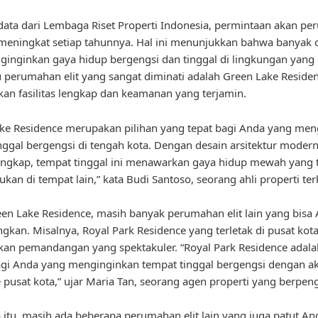
ata dari Lembaga Riset Properti Indonesia, permintaan akan p
s meningkat setiap tahunnya. Hal ini menunjukkan bahwa banyak 
inginkan gaya hidup bergengsi dan tinggal di lingkungan yang e
u perumahan elit yang sangat diminati adalah Green Lake Reside
n fasilitas lengkap dan keamanan yang terjamin.
ke Residence merupakan pilihan yang tepat bagi Anda yang men
nggal bergengsi di tengah kota. Dengan desain arsitektur moder
 lengkap, tempat tinggal ini menawarkan gaya hidup mewah yang 
kan di tempat lain,” kata Budi Santoso, seorang ahli properti te
een Lake Residence, masih banyak perumahan elit lain yang bisa
gkan. Misalnya, Royal Park Residence yang terletak di pusat kot
n pemandangan yang spektakuler. “Royal Park Residence adalah
agi Anda yang menginginkan tempat tinggal bergengsi dengan a
pusat kota,” ujar Maria Tan, seorang agen properti yang berpen
 itu, masih ada beberapa perumahan elit lain yang juga patut An