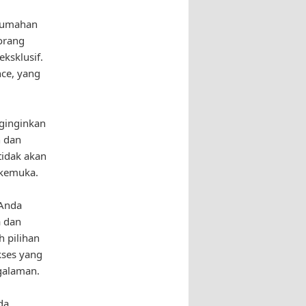
erumahan
orang
ksklusif.
nce, yang
ginginkan
n dan
tidak akan
rkemuka.
 Anda
a dan
 pilihan
kses yang
galaman.
da