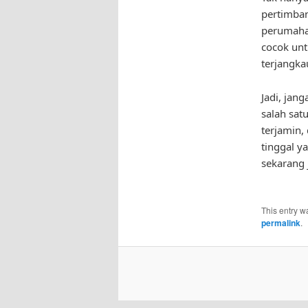
pertimban
perumahan
cocok unt
terjangka
Jadi, jan
salah sat
terjamin
tinggal y
sekarang 
This entry w
permalink
.