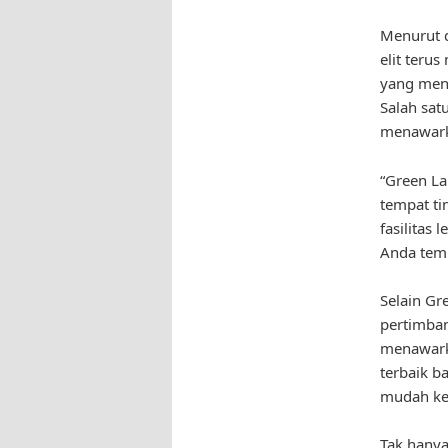
Menurut d
elit teru
yang meng
Salah sat
menawarka
“Green La
tempat ti
fasilitas
Anda temu
Selain Gr
pertimban
menawarka
terbaik b
mudah ke 
Tak hanya