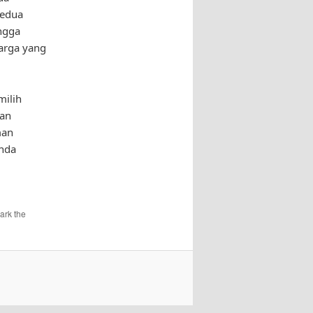
Kedua
ingga
arga yang
milih
nan
man
Anda
ark the