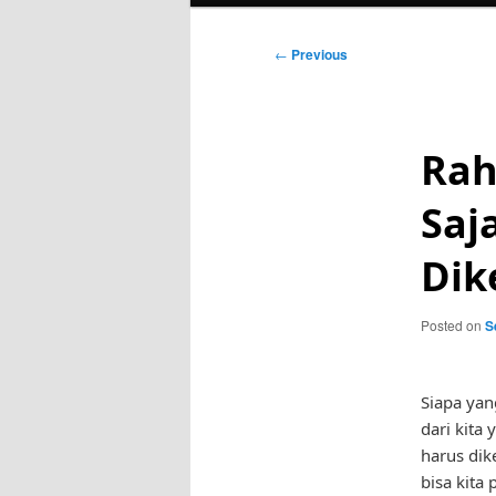
Post
←
Previous
navigation
Rah
Saj
Dik
Posted on
S
Siapa yan
dari kita
harus dik
bisa kita