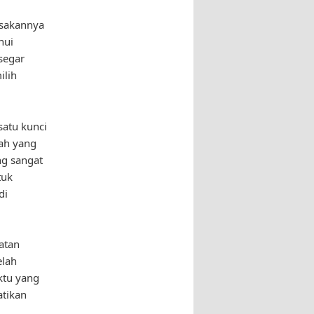
asakannya
hui
segar
ilih
satu kunci
ah yang
ng sangat
tuk
di
atan
elah
ktu yang
atikan