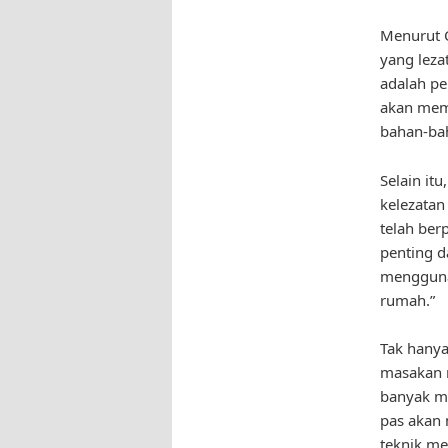
Menurut C
yang leza
adalah pe
akan memb
bahan-bah
Selain it
kelezata
telah be
penting d
mengguna
rumah.”
Tak hanya
masakan r
banyak m
pas akan 
teknik m