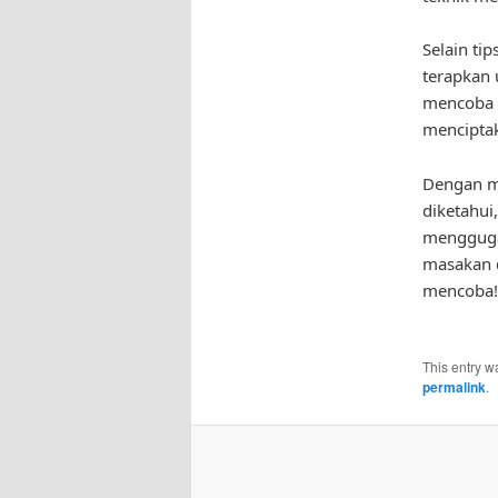
Selain tip
terapkan 
mencoba 
menciptak
Dengan m
diketahui
menggugah
masakan d
mencoba!
This entry w
permalink
.