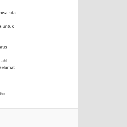
bisa kita
,
a untuk
arus
 ahli
Selamat
the