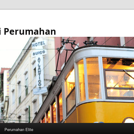
i Perumahan
Perumahan Elite