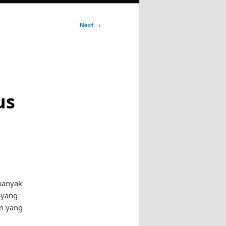
Next
→
us
banyak
 yang
an yang