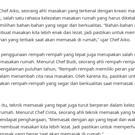
hef Aiko, seorang ahli masakan yang terkenal dengan kreasi m
t, salah satu rahasia kelezatan masakan rumah yang harus diketa
milihan bahan-bahan yang segar dan berkualitas. “Bahan-bahan 
uat masakan kita lebih enak dan lezat. Jadi pastikan untuk mem
an yang terbaik saat akan memasak di rumah,” ujar Chef Aiko.
u, penggunaan rempah-rempah yang tepat juga merupakan salah 
n masakan rumah. Menurut Chef Budi, seorang ahli rempah-remp
rpengalaman puluhan tahun, “Rempah-rempah memiliki peran ya
alam menambah cita rasa masakan. Oleh karena itu, pastikan un
kan rempah-rempah yang segar dan berkualitas saat memasak 
 itu, teknik memasak yang tepat juga turut berperan dalam kelez
umah. Menurut Chef Cinta, seorang ahli teknik memasak yang t
endapat penghargaan, “Memasak dengan api yang tepat dan wa
membuat masakan kita lebih lezat. Jadi pastikan untuk memperh
emasak yang benar saat akan memasak di rumah.”