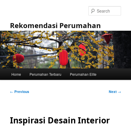
Skip
to
Sear
primary
content
Rekomendasi Perumahan
Main
Home
Perumahan Terbaru
Perumahan Elite
menu
Post
←
Previous
Next
→
navigation
Inspirasi Desain Interior