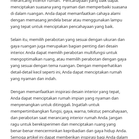
merancang interior rumah.” Pencahayaan yang baik dapat
menciptakan suasana yang nyaman dan memperbaiki suasana
di dalam ruangan. Anda dapat memanfaatkan cahaya alami
dengan memasang jendela besar atau menggunakan lampu
yang tepat untuk menciptakan pencahayaan yang baik.
Selain itu, memilih perabotan yang sesuai dengan ukuran dan
gaya ruangan juga merupakan bagian penting dari desain
interior. Anda dapat memilih perabotan multifungsi untuk
mengoptimalkan ruang, atau memilih perabotan dengan gaya
yang sesuai dengan tema ruangan. Dengan memperhatikan
detail-detail kecil seperti ini, Anda dapat menciptakan rumah
yang nyaman dan indah.
Dengan memanfaatkan inspirasi desain interior yang tepat,
Anda dapat menciptakan rumah impian yang nyaman dan
menyenangkan untuk ditinggali. Ingatlah untuk
mempertimbangkan fungsi, gaya, warna, tekstur, pencahayaan,
dan perabotan saat merancang interior rumah Anda. Jangan
ragu untuk bereksperimen dan menciptakan ruang yang
benar-benar mencerminkan kepribadian dan gaya hidup Anda.
Semoga artikel ini dapat memberikan inspirasi bagi Anda dalam