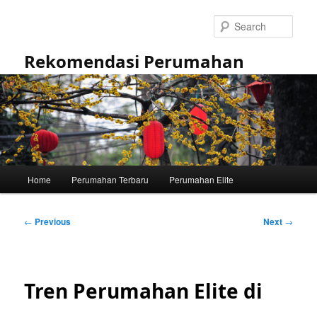
Skip
to
Sear
primary
content
Rekomendasi Perumahan
Main
Home
Perumahan Terbaru
Perumahan Elite
menu
Post
←
Previous
Next
→
navigation
Tren Perumahan Elite di