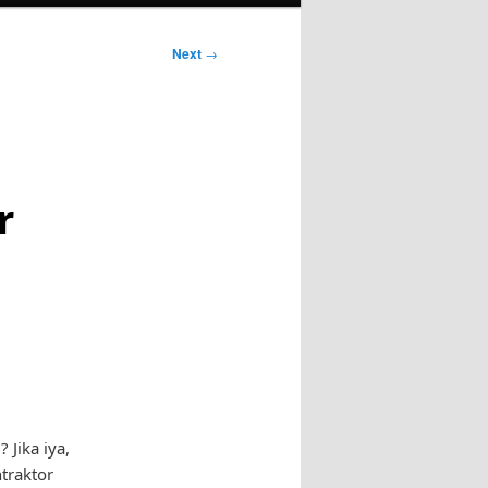
Next
→
r
Jika iya,
traktor