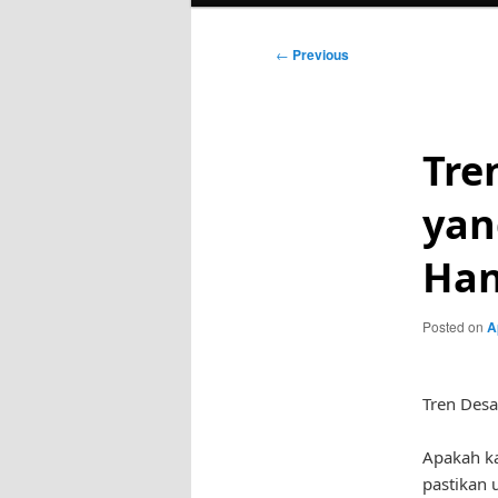
Post
←
Previous
navigation
Tre
yan
Han
Posted on
A
Tren Desa
Apakah k
pastikan 