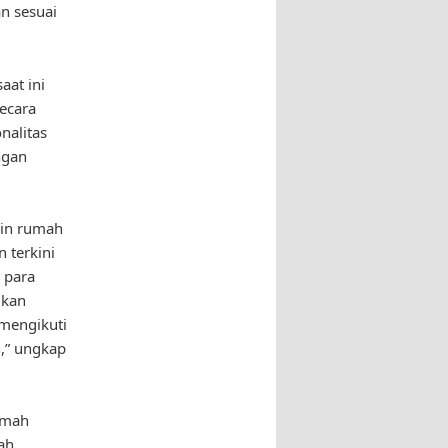
n sesuai
aat ini
ecara
nalitas
ngan
ain rumah
 terkini
 para
ikan
 mengikuti
n,” ungkap
amah
ah