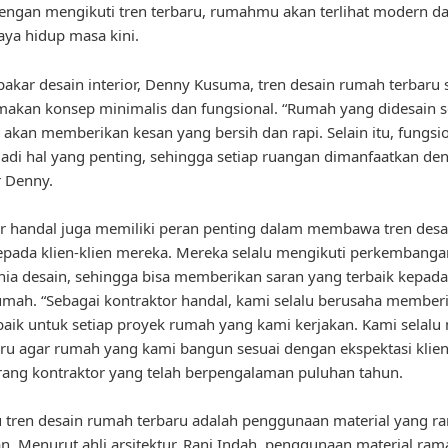
engan mengikuti tren terbaru, rumahmu akan terlihat modern da
ya hidup masa kini.
akar desain interior, Denny Kusuma, tren desain rumah terbaru s
kan konsep minimalis dan fungsional. “Rumah yang didesain s
 akan memberikan kesan yang bersih dan rapi. Selain itu, fungsio
adi hal yang penting, sehingga setiap ruangan dimanfaatkan de
r Denny.
r handal juga memiliki peran penting dalam membawa tren des
epada klien-klien mereka. Mereka selalu mengikuti perkembangan
ia desain, sehingga bisa memberikan saran yang terbaik kepada
umah. “Sebagai kontraktor handal, kami selalu berusaha member
rbaik untuk setiap proyek rumah yang kami kerjakan. Kami selalu
aru agar rumah yang kami bangun sesuai dengan ekspektasi klie
rang kontraktor yang telah berpengalaman puluhan tahun.
u tren desain rumah terbaru adalah penggunaan material yang r
n. Menurut ahli arsitektur, Rani Indah, penggunaan material ram