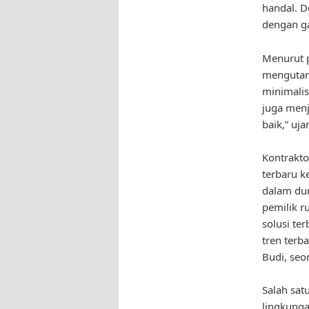
handal. D
dengan ga
Menurut p
mengutama
minimalis
juga menj
baik,” uja
Kontrakto
terbaru k
dalam dun
pemilik r
solusi te
tren terb
Budi, seo
Salah sat
lingkunga