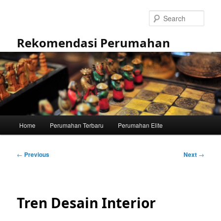
Skip
to
Sear
primary
content
Rekomendasi Perumahan
Main
Home
Perumahan Terbaru
Perumahan Elite
menu
Post
←
Previous
Next
→
navigation
Tren Desain Interior