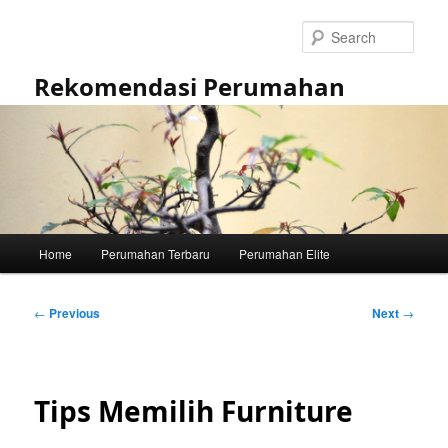
Skip
to
Sear
primary
content
Rekomendasi Perumahan
Main
Home
Perumahan Terbaru
Perumahan Elite
menu
Post
←
Previous
Next
→
navigation
Tips Memilih Furniture