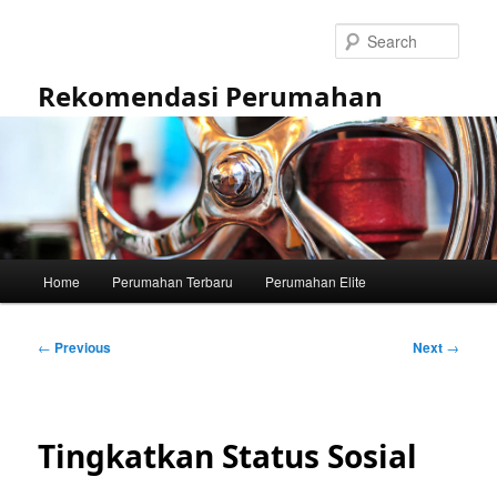
Skip
to
Sear
primary
content
Rekomendasi Perumahan
Main
Home
Perumahan Terbaru
Perumahan Elite
menu
Post
←
Previous
Next
→
navigation
Tingkatkan Status Sosial