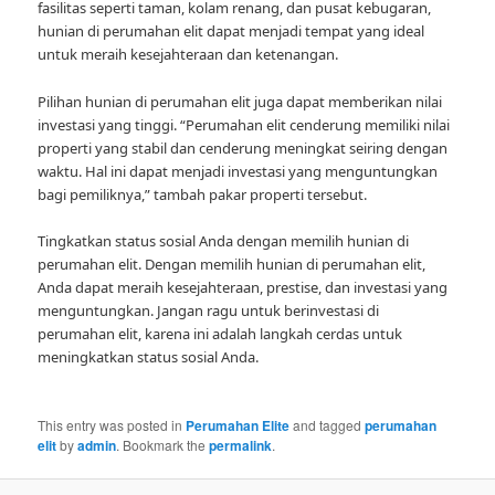
fasilitas seperti taman, kolam renang, dan pusat kebugaran,
hunian di perumahan elit dapat menjadi tempat yang ideal
untuk meraih kesejahteraan dan ketenangan.
Pilihan hunian di perumahan elit juga dapat memberikan nilai
investasi yang tinggi. “Perumahan elit cenderung memiliki nilai
properti yang stabil dan cenderung meningkat seiring dengan
waktu. Hal ini dapat menjadi investasi yang menguntungkan
bagi pemiliknya,” tambah pakar properti tersebut.
Tingkatkan status sosial Anda dengan memilih hunian di
perumahan elit. Dengan memilih hunian di perumahan elit,
Anda dapat meraih kesejahteraan, prestise, dan investasi yang
menguntungkan. Jangan ragu untuk berinvestasi di
perumahan elit, karena ini adalah langkah cerdas untuk
meningkatkan status sosial Anda.
This entry was posted in
Perumahan Elite
and tagged
perumahan
elit
by
admin
. Bookmark the
permalink
.