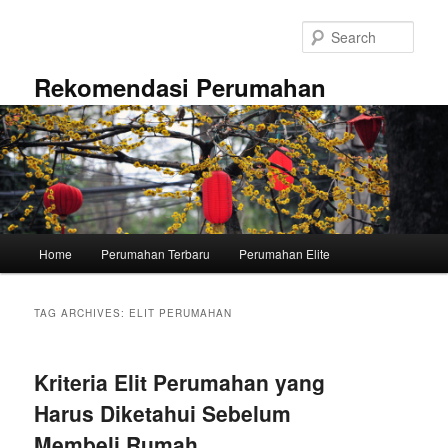
Skip
Skip
to
to
Sear
primary
secondary
content
content
Rekomendasi Perumahan
Main
Home
Perumahan Terbaru
Perumahan Elite
menu
TAG ARCHIVES:
ELIT PERUMAHAN
Kriteria Elit Perumahan yang
Harus Diketahui Sebelum
Membeli Rumah