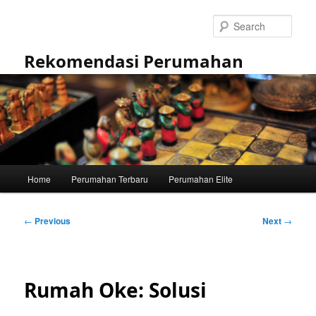
Skip
to
Sear
primary
content
Rekomendasi Perumahan
Main
Home
Perumahan Terbaru
Perumahan Elite
menu
Post
←
Previous
Next
→
navigation
Rumah Oke: Solusi