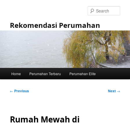
Skip
to
Sear
primary
content
Rekomendasi Perumahan
Main
Home
Perumahan Terbaru
Perumahan Elite
menu
Post
←
Previous
Next
→
navigation
Rumah Mewah di