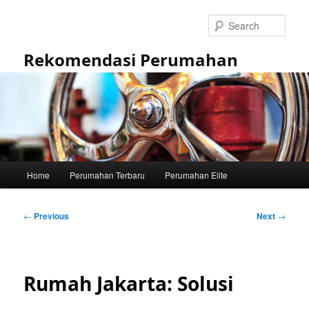
Skip
to
Sear
primary
content
Rekomendasi Perumahan
Main
Home
Perumahan Terbaru
Perumahan Elite
menu
Post
←
Previous
Next
→
navigation
Rumah Jakarta: Solusi