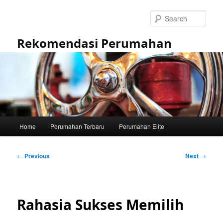
Skip
to
Sear
primary
content
Rekomendasi Perumahan
Main
Home
Perumahan Terbaru
Perumahan Elite
menu
Post
←
Previous
Next
→
navigation
Rahasia Sukses Memilih