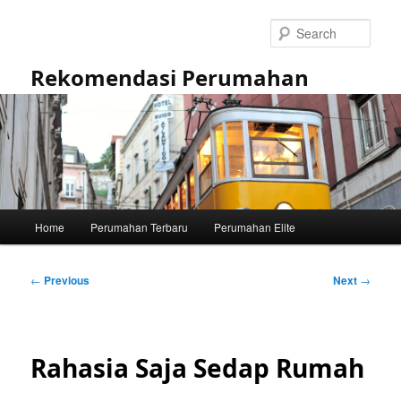
Skip
to
Sear
primary
content
Rekomendasi Perumahan
Main
Home
Perumahan Terbaru
Perumahan Elite
menu
Post
←
Previous
Next
→
navigation
Rahasia Saja Sedap Rumah