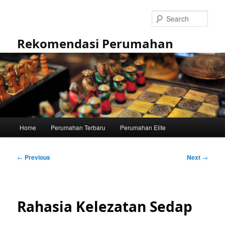
Skip
to
Sear
primary
content
Rekomendasi Perumahan
Main
Home
Perumahan Terbaru
Perumahan Elite
menu
Post
←
Previous
Next
→
navigation
Rahasia Kelezatan Sedap