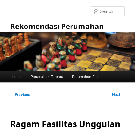
Skip
to
Sear
primary
content
Rekomendasi Perumahan
Main
Home
Perumahan Terbaru
Perumahan Elite
menu
Post
←
Previous
Next
→
navigation
Ragam Fasilitas Unggulan