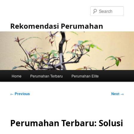
Skip
to
Sear
primary
content
Rekomendasi Perumahan
Main
Home
Perumahan Terbaru
Perumahan Elite
menu
Post
←
Previous
Next
→
navigation
Perumahan Terbaru: Solusi