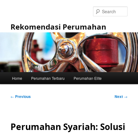
Skip
to
Sear
primary
content
Rekomendasi Perumahan
Main
Home
Perumahan Terbaru
Perumahan Elite
menu
Post
←
Previous
Next
→
navigation
Perumahan Syariah: Solusi