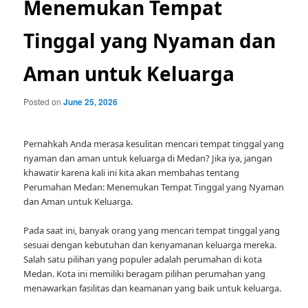
Menemukan Tempat
Tinggal yang Nyaman dan
Aman untuk Keluarga
Posted on
June 25, 2026
Pernahkah Anda merasa kesulitan mencari tempat tinggal yang
nyaman dan aman untuk keluarga di Medan? Jika iya, jangan
khawatir karena kali ini kita akan membahas tentang
Perumahan Medan: Menemukan Tempat Tinggal yang Nyaman
dan Aman untuk Keluarga.
Pada saat ini, banyak orang yang mencari tempat tinggal yang
sesuai dengan kebutuhan dan kenyamanan keluarga mereka.
Salah satu pilihan yang populer adalah perumahan di kota
Medan. Kota ini memiliki beragam pilihan perumahan yang
menawarkan fasilitas dan keamanan yang baik untuk keluarga.