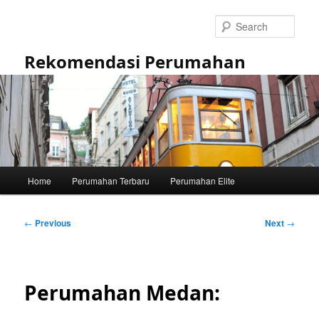
Skip
to
Sear
primary
content
Rekomendasi Perumahan
Main
Home
Perumahan Terbaru
Perumahan Elite
menu
Post
←
Previous
Next
→
navigation
Perumahan Medan: