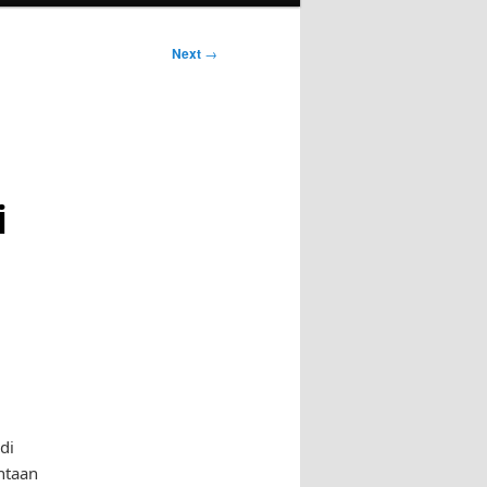
Next
→
i
di
ntaan