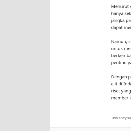
Menurut A
hanya sek
jangka pa
dapat mem
Namun, se
untuk mel
berkemban
penting y
Dengan pe
elit di I
riset yan
memberik
This entry w