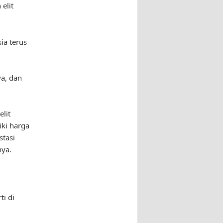
elit
ia terus
ya, dan
lit
iki harga
stasi
nya.
ti di