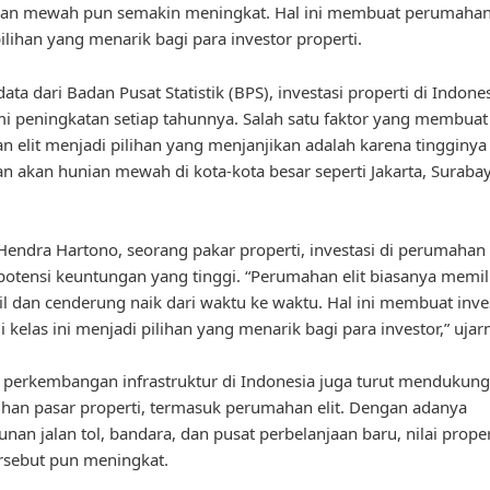
ian mewah pun semakin meningkat. Hal ini membuat perumahan 
ilihan yang menarik bagi para investor properti.
ta dari Badan Pusat Statistik (BPS), investasi properti di Indones
 peningkatan setiap tahunnya. Salah satu faktor yang membuat
 elit menjadi pilihan yang menjanjikan adalah karena tingginya
n akan hunian mewah di kota-kota besar seperti Jakarta, Suraba
endra Hartono, seorang pakar properti, investasi di perumahan e
potensi keuntungan yang tinggi. “Perumahan elit biasanya memil
il dan cenderung naik dari waktu ke waktu. Hal ini membuat inve
i kelas ini menjadi pilihan yang menarik bagi para investor,” ujar
u, perkembangan infrastruktur di Indonesia juga turut mendukung
an pasar properti, termasuk perumahan elit. Dengan adanya
an jalan tol, bandara, dan pusat perbelanjaan baru, nilai proper
rsebut pun meningkat.