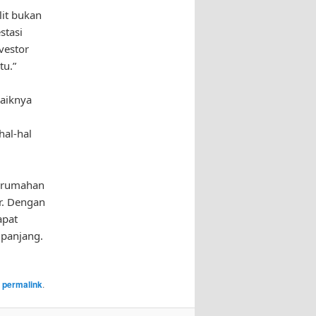
lit bukan
stasi
vestor
tu.”
aiknya
al-hal
perumahan
or. Dengan
apat
panjang.
e
permalink
.