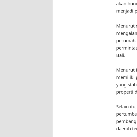
akan hun
menjadi p
Menurut da
mengalami
perumahan
permintaa
Bali.
Menurut H
memiliki 
yang stab
properti d
Selain it
pertumbuh
pembangun
daerah te