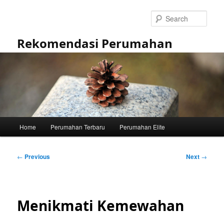
Skip
to
Sear
primary
content
Rekomendasi Perumahan
Main
Home
Perumahan Terbaru
Perumahan Elite
menu
Post
←
Previous
Next
→
navigation
Menikmati Kemewahan