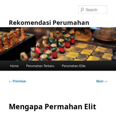
Skip
to
Sear
primary
content
Rekomendasi Perumahan
Main
Home
Perumahan Terbaru
Perumahan Elite
menu
Post
←
Previous
Next
→
navigation
Mengapa Permahan Elit