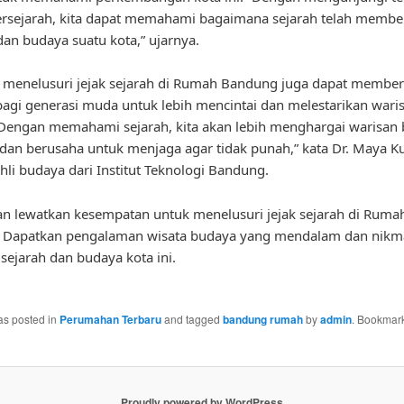
ersejarah, kita dapat memahami bagaimana sejarah telah membe
 dan budaya suatu kota,” ujarnya.
u, menelusuri jejak sejarah di Rumah Bandung juga dapat member
 bagi generasi muda untuk lebih mencintai dan melestarikan wari
Dengan memahami sejarah, kita akan lebih menghargai warisan
dan berusaha untuk menjaga agar tidak punah,” kata Dr. Maya Ku
hli budaya dari Institut Teknologi Bandung.
gan lewatkan kesempatan untuk menelusuri jejak sejarah di Ruma
 Dapatkan pengalaman wisata budaya yang mendalam dan nikm
sejarah dan budaya kota ini.
as posted in
Perumahan Terbaru
and tagged
bandung rumah
by
admin
. Bookmark
Proudly powered by WordPress