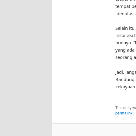
tempat b
identitas
Selain it
inspirasi
budaya. “
yang ada 
seorang a
Jadi, jan
Bandung.
kekayaan 
This entry w
permalink
.