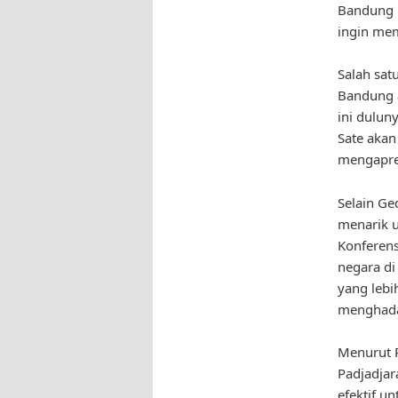
Bandung 
ingin mem
Salah sat
Bandung 
ini dulun
Sate aka
mengapres
Selain Ge
menarik 
Konferens
negara d
yang lebi
menghada
Menurut P
Padjadjar
efektif 