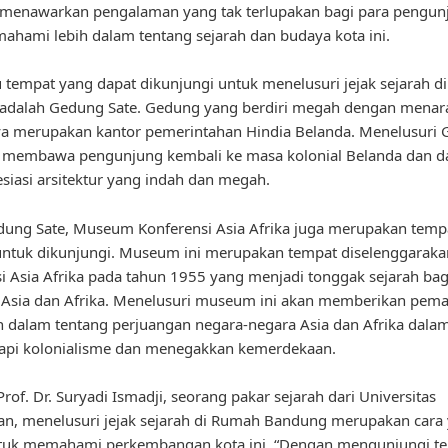
menawarkan pengalaman yang tak terlupakan bagi para pengun
ahami lebih dalam tentang sejarah dan budaya kota ini.
u tempat yang dapat dikunjungi untuk menelusuri jejak sejarah 
adalah Gedung Sate. Gedung yang berdiri megah dengan menar
ya merupakan kantor pemerintahan Hindia Belanda. Menelusuri
n membawa pengunjung kembali ke masa kolonial Belanda dan d
iasi arsitektur yang indah dan megah.
dung Sate, Museum Konferensi Asia Afrika juga merupakan temp
untuk dikunjungi. Museum ini merupakan tempat diselenggarak
i Asia Afrika pada tahun 1955 yang menjadi tonggak sejarah bag
i Asia dan Afrika. Menelusuri museum ini akan memberikan pe
h dalam tentang perjuangan negara-negara Asia dan Afrika dala
pi kolonialisme dan menegakkan kemerdekaan.
rof. Dr. Suryadi Ismadji, seorang pakar sejarah dari Universitas
an, menelusuri jejak sejarah di Rumah Bandung merupakan cara
untuk memahami perkembangan kota ini. “Dengan mengunjungi t