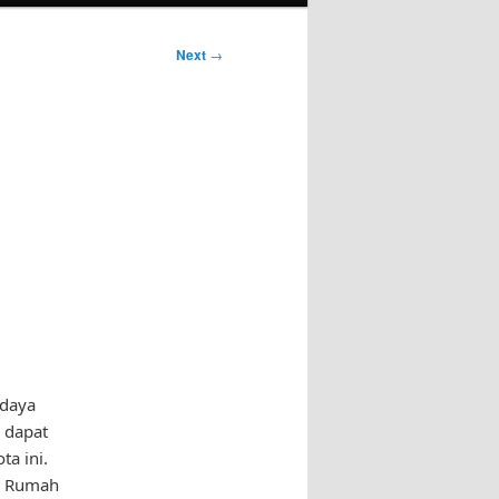
Next
→
udaya
 dapat
a ini.
a, Rumah