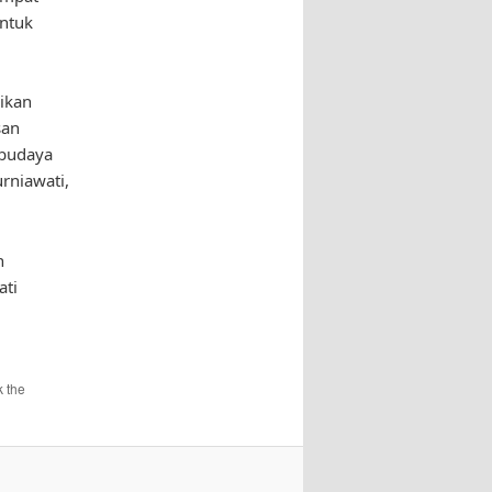
ntuk
ikan
san
 budaya
rniawati,
h
ati
 the