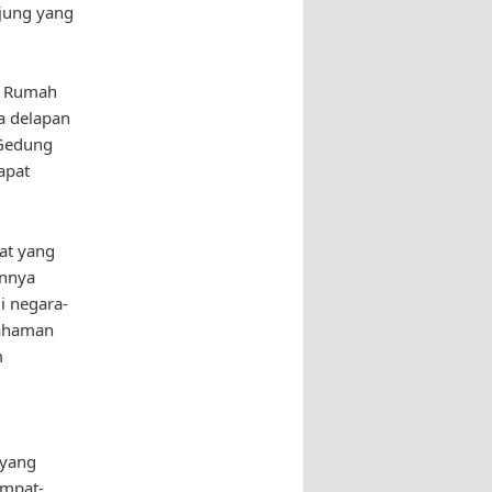
jung yang
di Rumah
a delapan
 Gedung
apat
at yang
annya
i negara-
mahaman
m
 yang
empat-