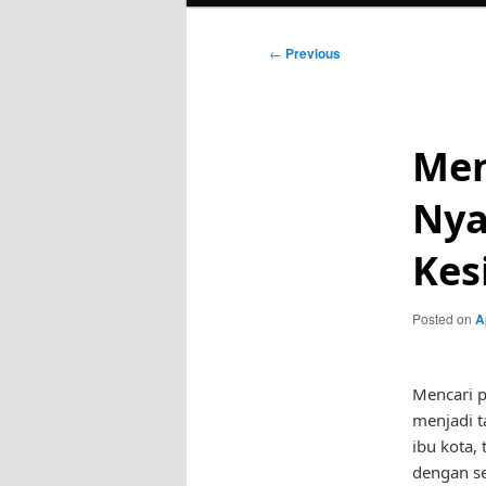
Post
←
Previous
navigation
Men
Nya
Kes
Posted on
A
Mencari p
menjadi t
ibu kota,
dengan se