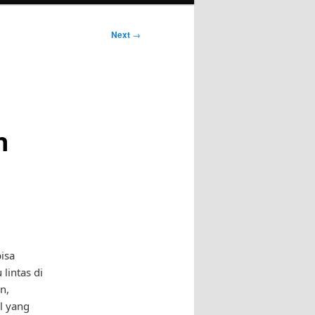
Next
→
h
isa
lintas di
n,
l yang