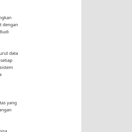
angkan
at dengan
 Budi
urut data
 setiap
 sistem
a
itas yang
pangan
bisa