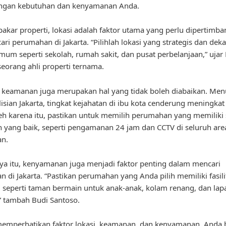
engan kebutuhan dan kenyamanan Anda.
akar properti, lokasi adalah faktor utama yang perlu dipertimb
ari perumahan di Jakarta. “Pilihlah lokasi yang strategis dan dek
 umum seperti sekolah, rumah sakit, dan pusat perbelanjaan,” ujar
seorang ahli properti ternama.
u, keamanan juga merupakan hal yang tidak boleh diabaikan. Men
lisian Jakarta, tingkat kejahatan di ibu kota cenderung meningkat
eh karena itu, pastikan untuk memilih perumahan yang memiliki
yang baik, seperti pengamanan 24 jam dan CCTV di seluruh are
n.
ya itu, kenyamanan juga menjadi faktor penting dalam mencari
 di Jakarta. “Pastikan perumahan yang Anda pilih memiliki fasil
seperti taman bermain untuk anak-anak, kolam renang, dan la
” tambah Budi Santoso.
emperhatikan faktor lokasi, keamanan, dan kenyamanan, Anda 