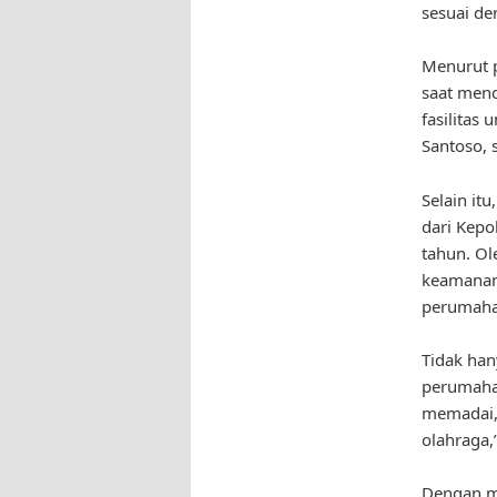
sesuai d
Menurut p
saat menc
fasilitas
Santoso, 
Selain it
dari Kepo
tahun. Ol
keamanan 
perumaha
Tidak han
perumahan
memadai, 
olahraga,
Dengan m