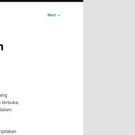
Next
→
n
yang
 terbuka,
 dalam
ciptakan