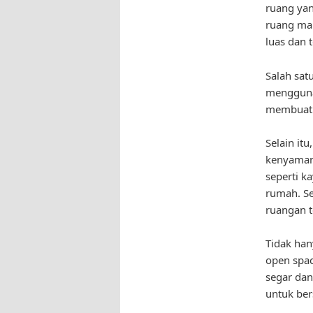
ruang ya
ruang mak
luas dan 
Salah sa
menggunak
membuat r
Selain it
kenyamana
seperti k
rumah. S
ruangan te
Tidak han
open spa
segar dan
untuk ber