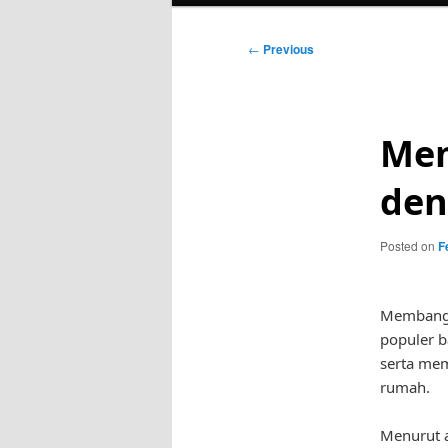
Post
←
Previous
navigation
Me
den
Posted on
F
Membangu
populer b
serta mem
rumah.
Menurut a