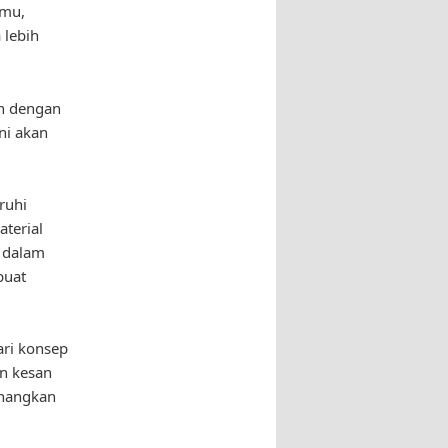
amu,
 lebih
ah dengan
ni akan
ruhi
terial
 dalam
buat
ari konsep
n kesan
enangkan