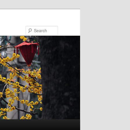
Search