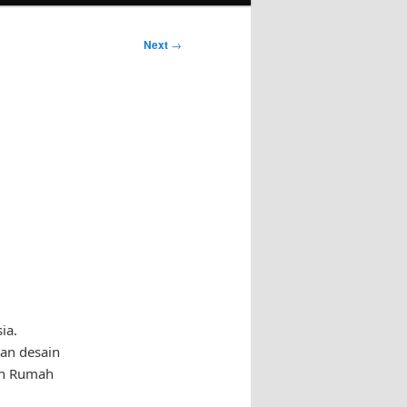
Next
→
ia.
an desain
ih Rumah