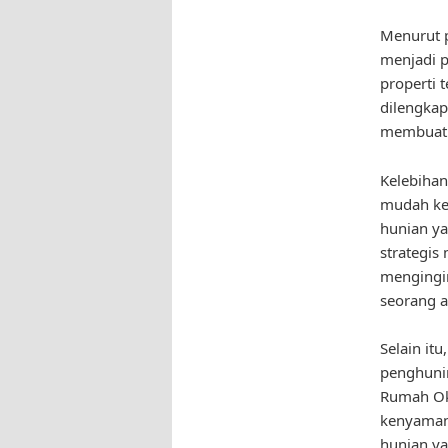
Menurut 
menjadi p
properti 
dilengkap
membuat R
Kelebihan
mudah ke
hunian y
strategis
mengingin
seorang ar
Selain i
penghuni
Rumah Oke
kenyaman
hunian ya