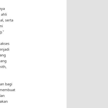
nya
 ahli
l, serta
ni
g.”
 akses
enjadi
yang
yang
ith,
an bagi
, membuat
dan
iakan