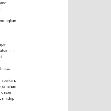
yang
a
guntungkan
ngan
han elit
si
biasa.
diabaikan.
Perumahan
n desain
ya hidup