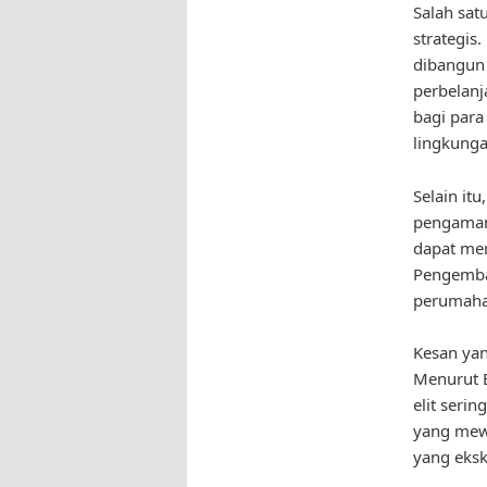
Salah sat
strategis
dibangun 
perbelanj
bagi para
lingkunga
Selain it
pengaman
dapat mer
Pengemban
perumahan
Kesan yan
Menurut E
elit seri
yang mewa
yang ekskl