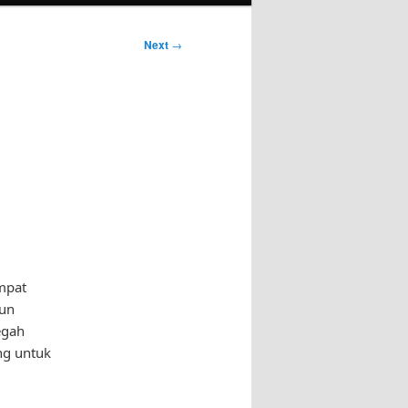
Next
→
mpat
pun
egah
ang untuk