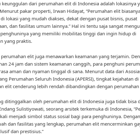
u keunggulan dari perumahan elit di Indonesia adalah lokasinya 
. Menurut pakar properti, Irwan Hidayat, “Perumahan elit biasany
di lokasi yang mudah diakses, dekat dengan pusat bisnis, pusat
aan, dan fasilitas umum lainnya.” Hal ini tentu saja sangat men
 penghuninya yang memiliki mobilitas tinggi dan ingin hidup di
n yang praktis.
u, perumahan elit juga menawarkan keamanan yang terjamin. De
an 24 jam dan sistem keamanan canggih, para penghuni peruma
asa aman dan nyaman tinggal di sana. Menurut data dari Asosia
g Perumahan Seluruh Indonesia (APERSI), tingkat kejahatan di
 elit cenderung lebih rendah dibandingkan dengan perumahan 
g ditinggalkan oleh perumahan elit di Indonesia juga tidak bisa 
ndang Sulistiyowati, seorang arsitek terkemuka di Indonesia, “
ngkali menjadi simbol status sosial bagi para penghuninya. Denga
h dan fasilitas yang lengkap, perumahan elit mencerminkan ga
usif dan prestisius.”