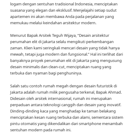
logam dengan sentuhan tradisional Indonesia, menciptakan
suasana yang elegan dan eksklusif. Menjelajahi setiap sudut
apartemen ini akan membawa Anda pada perjalanan yang
memukau melalui keindahan arsitektur modern.
Menurut Bapak Arsitek Teguh Wijaya, “Desain arsitektur
perumahan elit di Jakarta selalu mengikuti perkembangan
zaman. Klien kami seringkali mencari desain yang tidak hanya
mewah, tetapi juga modern dan fungsional.” Hal ini terlihat dari
banyaknya proyek perumahan elit di Jakarta yang mengusung
desain minimalis dan clean-cut, menciptakan ruang yang
terbuka dan nyaman bagi penghuninya.
Salah satu contoh rumah megah dengan desain futuristik di
Jakarta adalah rumah milik pengusaha terkenal, Bapak Ahmad.
Didesain oleh arsitek internasional, rumah ini merupakan
perpaduan antara teknologi canggih dan desain yang inovatif.
Dinding-dinding kaca yang menghadap ke taman belakang
menciptakan kesan ruang terbuka dan alami, sementara sistem
pintu otomatis yang dikendalikan dari smartphone menambah
sentuhan modern pada rumah ini.