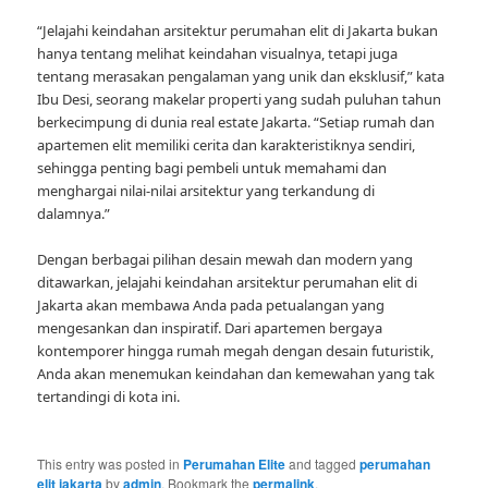
“Jelajahi keindahan arsitektur perumahan elit di Jakarta bukan
hanya tentang melihat keindahan visualnya, tetapi juga
tentang merasakan pengalaman yang unik dan eksklusif,” kata
Ibu Desi, seorang makelar properti yang sudah puluhan tahun
berkecimpung di dunia real estate Jakarta. “Setiap rumah dan
apartemen elit memiliki cerita dan karakteristiknya sendiri,
sehingga penting bagi pembeli untuk memahami dan
menghargai nilai-nilai arsitektur yang terkandung di
dalamnya.”
Dengan berbagai pilihan desain mewah dan modern yang
ditawarkan, jelajahi keindahan arsitektur perumahan elit di
Jakarta akan membawa Anda pada petualangan yang
mengesankan dan inspiratif. Dari apartemen bergaya
kontemporer hingga rumah megah dengan desain futuristik,
Anda akan menemukan keindahan dan kemewahan yang tak
tertandingi di kota ini.
This entry was posted in
Perumahan Elite
and tagged
perumahan
elit jakarta
by
admin
. Bookmark the
permalink
.