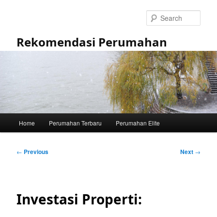
Skip
to
Sear
primary
content
Rekomendasi Perumahan
Main
Home
Perumahan Terbaru
Perumahan Elite
menu
Post
←
Previous
Next
→
navigation
Investasi Properti: