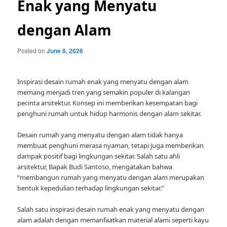
Enak yang Menyatu
dengan Alam
Posted on
June 8, 2026
Inspirasi desain rumah enak yang menyatu dengan alam
memang menjadi tren yang semakin populer di kalangan
pecinta arsitektur. Konsep ini memberikan kesempatan bagi
penghuni rumah untuk hidup harmonis dengan alam sekitar.
Desain rumah yang menyatu dengan alam tidak hanya
membuat penghuni merasa nyaman, tetapi juga memberikan
dampak positif bagi lingkungan sekitar. Salah satu ahli
arsitektur, Bapak Budi Santoso, mengatakan bahwa
“membangun rumah yang menyatu dengan alam merupakan
bentuk kepedulian terhadap lingkungan sekitar.”
Salah satu inspirasi desain rumah enak yang menyatu dengan
alam adalah dengan memanfaatkan material alami seperti kayu