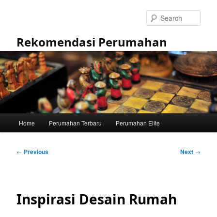
Skip
to
Sear
primary
content
Rekomendasi Perumahan
Main
Home
Perumahan Terbaru
Perumahan Elite
menu
Post
←
Previous
Next
→
navigation
Inspirasi Desain Rumah