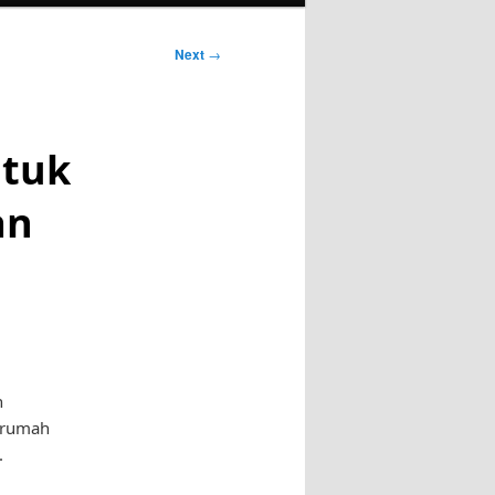
Next
→
ntuk
an
n
i rumah
.