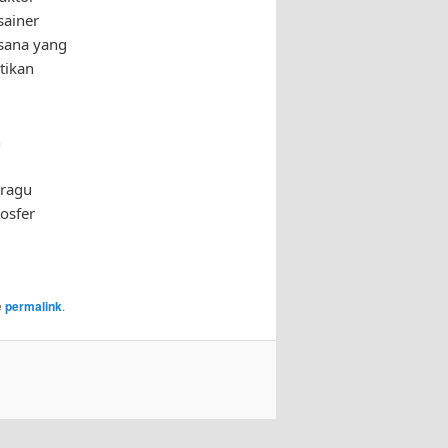
sainer
asana yang
tikan
n
 ragu
osfer
e
permalink
.