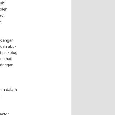
uhi
 oleh
adi
k
h dengan
 dan abu-
 psikolog
na hati
 dengan
kan dalam
t
aktor