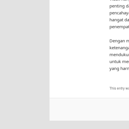
penting 
pencahaya
hangat da
penempata
Dengan m
ketenanga
mendukung
untuk men
yang har
This entry w