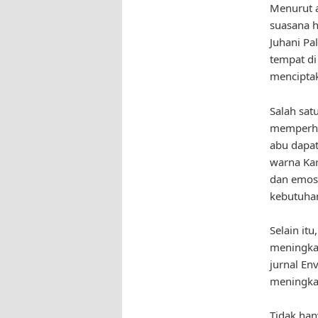
Menurut a
suasana h
Juhani Pa
tempat di
menciptak
Salah sat
memperhat
abu dapa
warna Kar
dan emosi
kebutuhan
Selain it
meningkat
jurnal En
meningkat
Tidak han