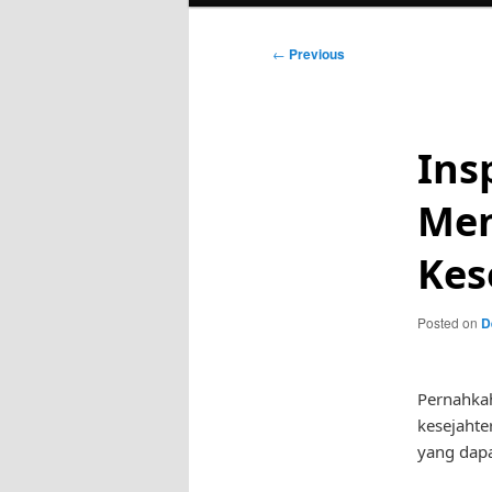
Post
←
Previous
navigation
Ins
Men
Kes
Posted on
D
Pernahka
kesejahte
yang dap