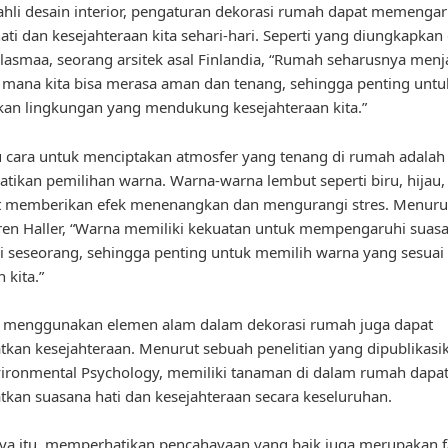
hli desain interior, pengaturan dekorasi rumah dapat memengar
ati dan kesejahteraan kita sehari-hari. Seperti yang diungkapkan
llasmaa, seorang arsitek asal Finlandia, “Rumah seharusnya menj
 mana kita bisa merasa aman dan tenang, sehingga penting untu
an lingkungan yang mendukung kesejahteraan kita.”
u cara untuk menciptakan atmosfer yang tenang di rumah adala
ikan pemilihan warna. Warna-warna lembut seperti biru, hijau,
t memberikan efek menenangkan dan mengurangi stres. Menurut
en Haller, “Warna memiliki kekuatan untuk mempengaruhi suasa
 seseorang, sehingga penting untuk memilih warna yang sesuai
 kita.”
u, menggunakan elemen alam dalam dekorasi rumah juga dapat
kan kesejahteraan. Menurut sebuah penelitian yang dipublikasi
vironmental Psychology, memiliki tanaman di dalam rumah dapa
kan suasana hati dan kesejahteraan secara keseluruhan.
ya itu, memperhatikan pencahayaan yang baik juga merupakan f