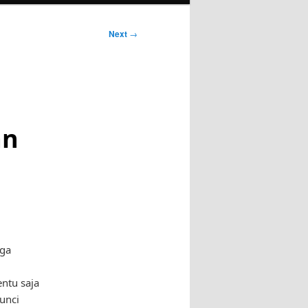
Next
→
an
rga
entu saja
unci