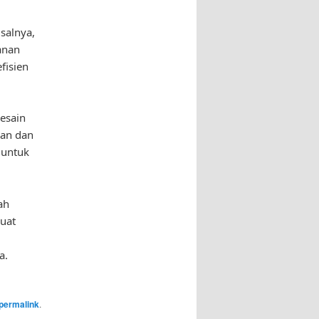
salnya,
anan
fisien
esain
kan dan
 untuk
ah
buat
a.
permalink
.