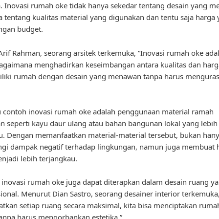
 Inovasi rumah oke tidak hanya sekedar tentang desain yang me
ga tentang kualitas material yang digunakan dan tentu saja harga
ngan budget.
rif Rahman, seorang arsitek terkemuka, “Inovasi rumah oke ada
agaimana menghadirkan keseimbangan antara kualitas dan harga
iliki rumah dengan desain yang menawan tanpa harus mengura
u contoh inovasi rumah oke adalah penggunaan material ramah
n seperti kayu daur ulang atau bahan bangunan lokal yang lebih
u. Dengan memanfaatkan material-material tersebut, bukan han
gi dampak negatif terhadap lingkungan, namun juga membuat 
jadi lebih terjangkau.
u, inovasi rumah oke juga dapat diterapkan dalam desain ruang ya
ional. Menurut Dian Sastro, seorang desainer interior terkemuk
kan setiap ruang secara maksimal, kita bisa menciptakan ruma
anpa harus mengorbankan estetika.”