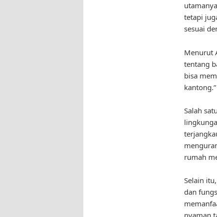
utamanya.
tetapi ju
sesuai de
Menurut A
tentang b
bisa mem
kantong.”
Salah sat
lingkunga
terjangka
menguran
rumah men
Selain it
dan fungs
memanfaat
nyaman t