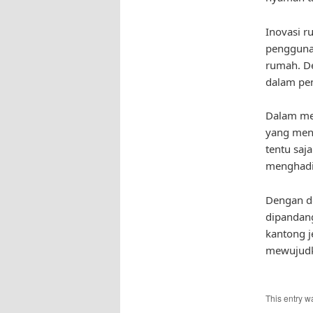
Inovasi r
pengguna
rumah. De
dalam pe
Dalam mem
yang mena
tentu saj
menghadir
Dengan de
dipandang
kantong 
mewujudk
This entry w