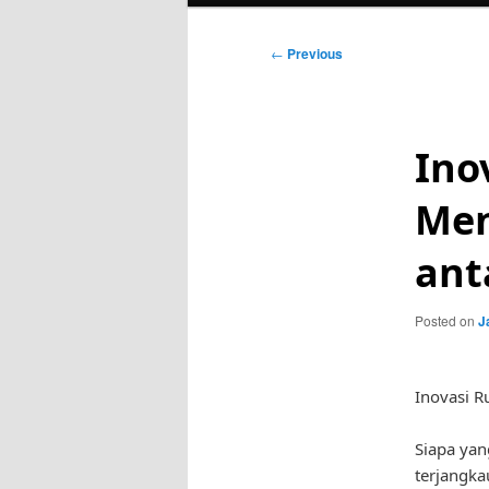
Post
←
Previous
navigation
Ino
Men
ant
Posted on
J
Inovasi 
Siapa yan
terjangka