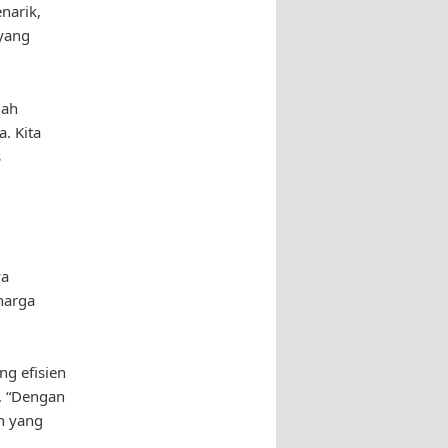
narik,
 yang
lah
. Kita
s
ya
harga
ng efisien
a, “Dengan
h yang