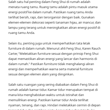
Salah satu hal penting dalam Feng Shui di rumah adalah
menata ruang tamu. Ruang tamu adalah pintu masuk utama
energi positif ke dalam rumah. Pastikan ruang tamu Anda
terlihat bersih, rapi, dan terorganisir dengan baik. Gunakan
elemen-elemen dekorasi seperti tanaman hijau, air mancur, dan
lampu yang terang untuk meningkatkan aliran energi positif di
ruang tamu Anda.
Selain itu, penting juga untuk memperhatikan tata letak
furniture di dalam rumah. Menurut ahli Feng Shui, Karen Rauch
Carter, “Meletakkan furniture sesuai dengan prinsip Feng Shui
dapat memastikan aliran energi yang lancar dan harmonis di
dalam rumah.” Pastikan furniture tidak menghalangi aliran
energi dan memperhatikan warna serta material furniture
sesuai dengan elemen alam yang diinginkan.
Salah satu ruangan yang sering diabaikan dalam Feng Shui di
rumah adalah kamar tidur. Kamar tidur merupakan tempat di
mana kita menghabiskan waktu untuk istirahat dan
memulihkan energi. Pastikan kamar tidur Anda terlihat
nyaman, tenang, dan rapi. Hindari meletakkan cermin di depan