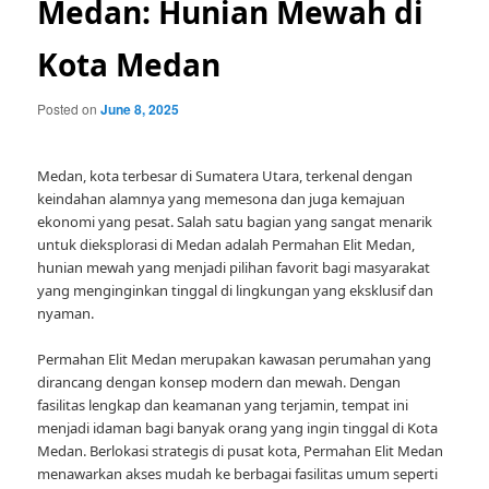
Medan: Hunian Mewah di
Kota Medan
Posted on
June 8, 2025
Medan, kota terbesar di Sumatera Utara, terkenal dengan
keindahan alamnya yang memesona dan juga kemajuan
ekonomi yang pesat. Salah satu bagian yang sangat menarik
untuk dieksplorasi di Medan adalah Permahan Elit Medan,
hunian mewah yang menjadi pilihan favorit bagi masyarakat
yang menginginkan tinggal di lingkungan yang eksklusif dan
nyaman.
Permahan Elit Medan merupakan kawasan perumahan yang
dirancang dengan konsep modern dan mewah. Dengan
fasilitas lengkap dan keamanan yang terjamin, tempat ini
menjadi idaman bagi banyak orang yang ingin tinggal di Kota
Medan. Berlokasi strategis di pusat kota, Permahan Elit Medan
menawarkan akses mudah ke berbagai fasilitas umum seperti