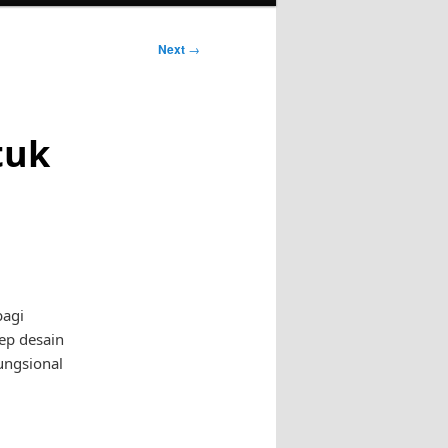
Next
→
tuk
bagi
ep desain
ungsional