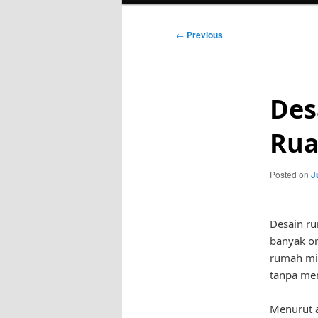
Post
←
Previous
navigation
Des
Rua
Posted on
J
Desain ru
banyak or
rumah mi
tanpa men
Menurut a