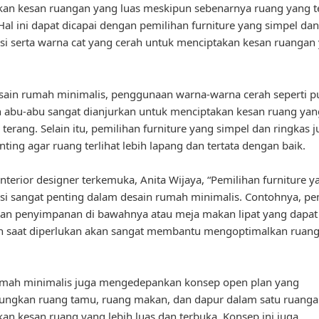
an kesan ruangan yang luas meskipun sebenarnya ruang yang t
 Hal ini dapat dicapai dengan pemilihan furniture yang simpel dan
si serta warna cat yang cerah untuk menciptakan kesan ruangan
ain rumah minimalis, penggunaan warna-warna cerah seperti pu
 abu-abu sangat dianjurkan untuk menciptakan kesan ruang yan
 terang. Selain itu, pemilihan furniture yang simpel dan ringkas 
nting agar ruang terlihat lebih lapang dan tertata dengan baik.
nterior designer terkemuka, Anita Wijaya, “Pemilihan furniture y
si sangat penting dalam desain rumah minimalis. Contohnya, pe
an penyimpanan di bawahnya atau meja makan lipat yang dapat
n saat diperlukan akan sangat membantu mengoptimalkan ruan
umah minimalis juga mengedepankan konsep open plan yang
ngkan ruang tamu, ruang makan, dan dapur dalam satu ruanga
an kesan ruang yang lebih luas dan terbuka. Konsep ini juga