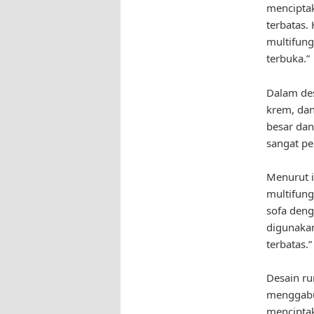
menciptak
terbatas.
multifung
terbuka.”
Dalam des
krem, dan
besar dan
sangat pe
Menurut i
multifung
sofa deng
digunaka
terbatas.”
Desain r
menggabu
menciptak