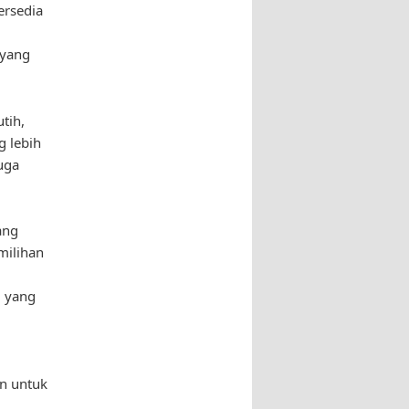
ersedia
 yang
tih,
g lebih
juga
ang
milihan
g yang
n untuk