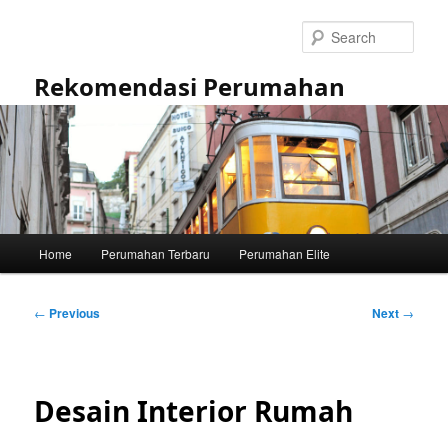
Skip
to
Sear
primary
content
Rekomendasi Perumahan
Main
Home
Perumahan Terbaru
Perumahan Elite
menu
Post
←
Previous
Next
→
navigation
Desain Interior Rumah