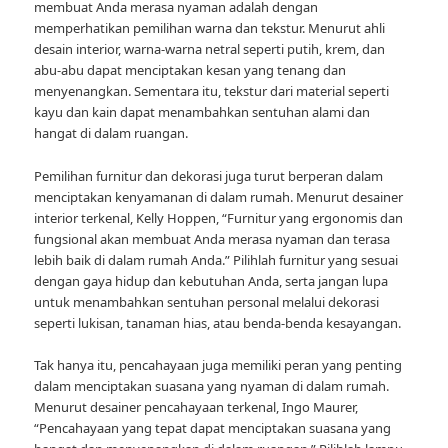
membuat Anda merasa nyaman adalah dengan
memperhatikan pemilihan warna dan tekstur. Menurut ahli
desain interior, warna-warna netral seperti putih, krem, dan
abu-abu dapat menciptakan kesan yang tenang dan
menyenangkan. Sementara itu, tekstur dari material seperti
kayu dan kain dapat menambahkan sentuhan alami dan
hangat di dalam ruangan.
Pemilihan furnitur dan dekorasi juga turut berperan dalam
menciptakan kenyamanan di dalam rumah. Menurut desainer
interior terkenal, Kelly Hoppen, “Furnitur yang ergonomis dan
fungsional akan membuat Anda merasa nyaman dan terasa
lebih baik di dalam rumah Anda.” Pilihlah furnitur yang sesuai
dengan gaya hidup dan kebutuhan Anda, serta jangan lupa
untuk menambahkan sentuhan personal melalui dekorasi
seperti lukisan, tanaman hias, atau benda-benda kesayangan.
Tak hanya itu, pencahayaan juga memiliki peran yang penting
dalam menciptakan suasana yang nyaman di dalam rumah.
Menurut desainer pencahayaan terkenal, Ingo Maurer,
“Pencahayaan yang tepat dapat menciptakan suasana yang