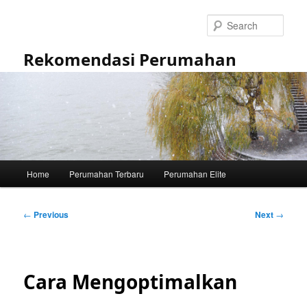
Skip
to
Sear
primary
content
Rekomendasi Perumahan
Main
Home
Perumahan Terbaru
Perumahan Elite
menu
Post
←
Previous
Next
→
navigation
Cara Mengoptimalkan