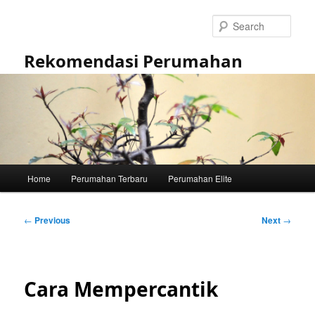
Skip
to
Sear
primary
content
Rekomendasi Perumahan
Main
Home
Perumahan Terbaru
Perumahan Elite
menu
Post
←
Previous
Next
→
navigation
Cara Mempercantik