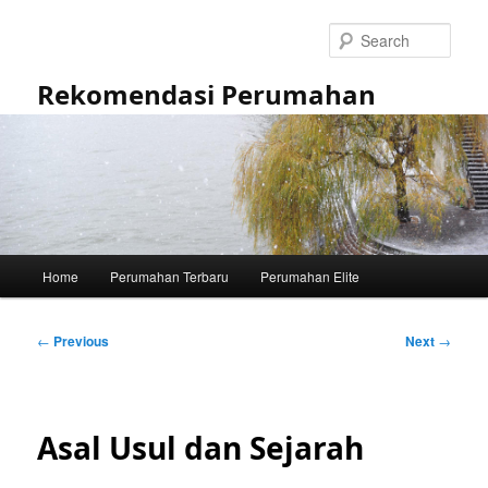
Skip
to
Sear
primary
content
Rekomendasi Perumahan
Main
Home
Perumahan Terbaru
Perumahan Elite
menu
Post
←
Previous
Next
→
navigation
Asal Usul dan Sejarah